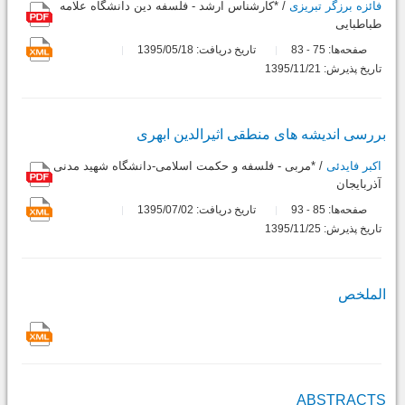
فائزه برزگر تبریزی
/ *کارشناس ارشد - فلسفه دین دانشگاه علامه
طباطبایی
صفحه‌ها:
75
83
تاریخ دریافت: 1395/05/18
-
تاریخ پذیرش: 1395/11/21
بررسى اندیشه هاى منطقى اثیرالدین ابهرى
اکبر فایدئی
/ *مربی - فلسفه و حکمت اسلامی-دانشگاه شهید مدنی
آذربایجان
صفحه‌ها:
85
93
تاریخ دریافت: 1395/07/02
-
تاریخ پذیرش: 1395/11/25
الملخص
ABSTRACTS