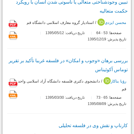
تبیین وجودشناختى متعالى یا ناسوتى شدن انسان با رویکرد
حکمت متعالیه
محسن ایزدی
/ استادیار گروه معارف اسلامى دانشگاه قم
صفحه‌ها:
53
64
تاریخ دریافت: 1395/05/12
-
تاریخ پذیرش: 1395/12/19
بررسى برهان «وجوب و امکان» در فلسفه غرببا تأکید بر تقریر
توماس آکوئیناس
رؤیا بناکار
/ دانشجوى دکترى فلسفه دانشگاه آزاد اسلامى واحد
قم
صفحه‌ها:
65
73
تاریخ دریافت: 1395/03/30
-
تاریخ پذیرش: 1395/08/09
کارناپ و نقش وى در فلسفه تحلیلى