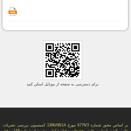
برای دسترسی به صفحه از موبایل اسکن کنید
بر اساس مجوز شماره 6776/3 مورخ 1386/08/14 كمیسیون بررسى نشریات
علمى كشور (وزارت علوم، تحقیقات و فناورى) این نشریه از شماره 118 موفق