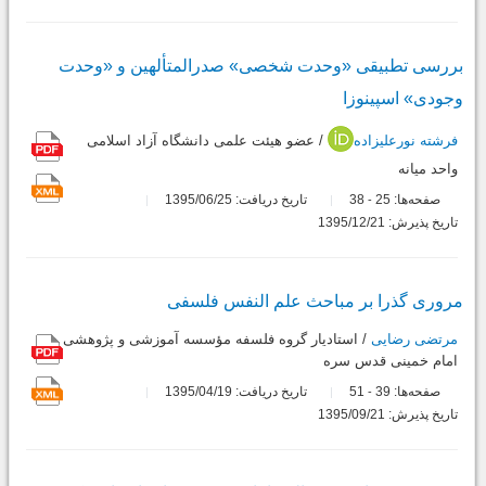
بررسى تطبیقى «وحدت شخصى» صدرالمتألهین و «وحدت
وجودى» اسپینوزا
فرشته نورعلیزاده
/ عضو هیئت علمى دانشگاه آزاد اسلامى
واحد میانه
صفحه‌ها:
25
38
تاریخ دریافت: 1395/06/25
-
تاریخ پذیرش: 1395/12/21
مرورى گذرا بر مباحث علم النفس فلسفى
مرتضی رضایی
/ استادیار گروه فلسفه مؤسسه آموزشى و پژوهشى
امام خمینى قدس سره
صفحه‌ها:
39
51
تاریخ دریافت: 1395/04/19
-
تاریخ پذیرش: 1395/09/21