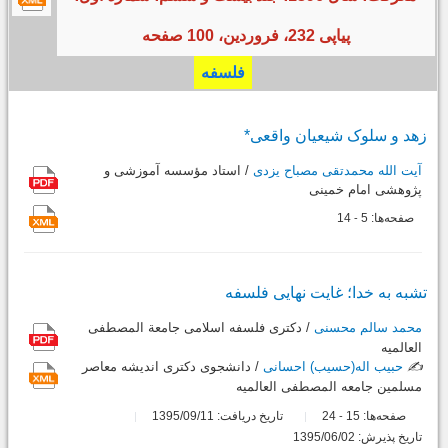
پیاپی 232، فروردین، 100 صفحه
فلسفه
زهد و سلوک شیعیان واقعى*
آیت الله محمدتقی مصباح یزدی
/ استاد مؤسسه آموزشی و
پژوهشی امام خمینی
صفحه‌ها:
5
14
-
تشبه به خدا؛ غایت نهایى فلسفه
محمد سالم محسنی
/ دکترى فلسفه اسلامى جامعة المصطفى
العالمیه
✍️
حبیب اله(حسیب) احسانی
/ دانشجوى دکترى اندیشه معاصر
مسلمین جامعه المصطفى العالمیه
صفحه‌ها:
15
24
تاریخ دریافت: 1395/09/11
-
تاریخ پذیرش: 1395/06/02