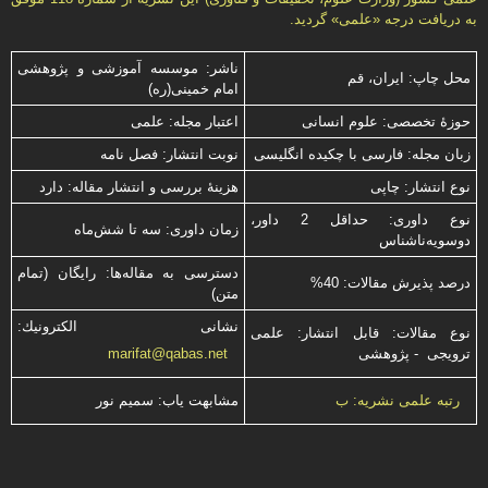
به دریافت درجه «علمى» گردید.
ناشر: موسسه آموزشی و پژوهشی
محل چاپ: ایران، قم
امام خمینی(ره)
حوزۀ تخصصی: علوم انسانی
اعتبار مجله: علمی
زبان مجله: فارسی با چكیده انگلیسی
نوبت انتشار: فصل نامه
نوع انتشار: چاپی
هزینۀ بررسی و انتشار مقاله: دارد
نوع داوری: حداقل 2 داور،
زمان داوری: سه تا شش‌ماه
دوسویه‌ناشناس
دسترسی به مقاله‌ها: رایگان (تمام
درصد پذیرش مقالات: 40%
متن)
نشانی الكترونیك:
نوع مقالات: قابل انتشار: علمی
ترویجی - پژوهشی
marifat@qabas.net
مشابهت ياب: سميم نور
رتبه علمی نشریه: ب