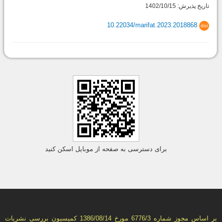
تاریخ پذیرش: 1402/10/15
10.22034/marifat.2023.2018868
doi
برای دسترسی به صفحه از موبایل اسکن کنید
بر اساس مجوز شماره 6776/3 مورخ 1386/08/14 كمیسیون بررسى نشریات