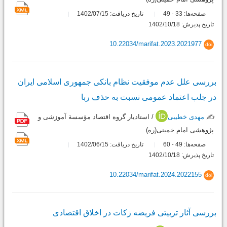
صفحه‌ها:
33
49
تاریخ دریافت: 1402/07/15
-
تاریخ پذیرش: 1402/10/18
10.22034/marifat.2023.2021977
doi
بررسی علل عدم موفقیت نظام بانکی جمهوری اسلامی ایران
در جلب اعتماد عمومی نسبت به حذف ربا
✍️
مهدی خطیبی
/ استادیار گروه اقتصاد مؤسسة آموزشی و
پژوهشی امام خمینی(ره)
صفحه‌ها:
49
60
تاریخ دریافت: 1402/06/15
-
تاریخ پذیرش: 1402/10/18
10.22034/marifat.2024.2022155
doi
بررسی آثار تربیتی فریضه زکات در اخلاق اقتصادی