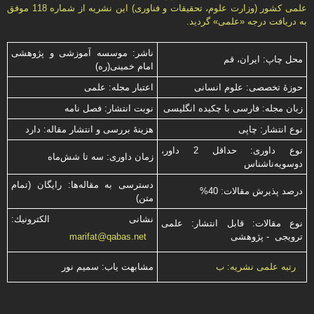
علمى كشور (وزارت علوم، تحقیقات و فناورى) این نشریه از شماره 118 موفق
به دریافت درجه «علمى» گردید.
ناشر: موسسه آموزشی و پژوهشی
محل چاپ: ایران، قم
امام خمینی(ره)
حوزۀ تخصصی: علوم انسانی
اعتبار مجله: علمی
زبان مجله: فارسی با چكیده انگلیسی
نوبت انتشار: فصل نامه
نوع انتشار: چاپی
هزینۀ بررسی و انتشار مقاله: دارد
نوع داوری: حداقل 2 داور،
زمان داوری: سه تا شش‌ماه
دوسویه‌ناشناس
دسترسی به مقاله‌ها: رایگان (تمام
درصد پذیرش مقالات: 40%
متن)
نشانی الكترونیك:
نوع مقالات: قابل انتشار: علمی
ترویجی - پژوهشی
marifat@qabas.net
مشابهت ياب: سميم نور
رتبه علمی نشریه: ب