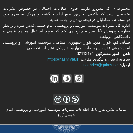
مجموعه‌ای که پیش‌رو دارید،‌ حاوی اطلاعات اجمالی در خصوص نشریات
تخصصی است که تاکنون به زیور طبع آراسته گشته و هریک به سهم خود
توانسته‌اند، مخاطبان فرهیخته‌ زیادی را جذب نمایند.
اداره كل نشریات موسسه آموزشی و پژوهشی امام خمینی قدس سره زیر نظر
معاونت پژوهش 18 نشریه چاپ می کند که مورد استقبال مجامع علمی و
دانشگاهی می‌باشد.
نشانی:
قم، بلوار امین، بلوار جمهوری اسلامی، موسسه آموزشی و پژوهشی
امام خمینی قدس سره، طبقه چهارم، اداره كل نشریات تخصصی.
تلفن
:
امور مشتركین
: 32113474
سامانه ارسال و پیگیری مقالات:
https://nashriyat.ir
ایمیل:
nashrieh@qabas.net
سامانه نشریات _ بانک اطلاعات نشریات موسسه آموزشی و پژوهشی امام
خمینی(ره)