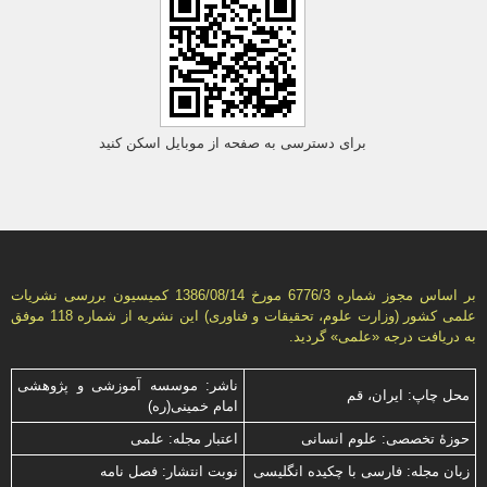
برای دسترسی به صفحه از موبایل اسکن کنید
بر اساس مجوز شماره 6776/3 مورخ 1386/08/14 كمیسیون بررسى نشریات
علمى كشور (وزارت علوم، تحقیقات و فناورى) این نشریه از شماره 118 موفق
به دریافت درجه «علمى» گردید.
ناشر: موسسه آموزشی و پژوهشی
محل چاپ: ایران، قم
امام خمینی(ره)
حوزۀ تخصصی: علوم انسانی
اعتبار مجله: علمی
زبان مجله: فارسی با چكیده انگلیسی
نوبت انتشار: فصل نامه