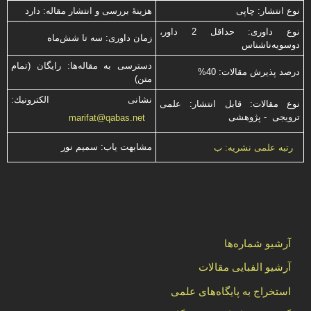
نوع انتشار: چاپی
هزینۀ بررسی و انتشار مقاله: دارد
نوع داوری: حداقل 2 داور،
زمان داوری: سه تا شش‌ماه
دوسویه‌ناشناس
دسترسی به مقاله‌ها: رایگان (تمام
درصد پذیرش مقالات: 40%
متن)
نشانی الكترونیك:
نوع مقالات: قابل انتشار: علمی
ترویجی - پژوهشی
marifat@qabas.net
مشابهت ياب: سميم نور
رتبه علمی نشریه: ب
آرشیو شماره‌ها
آرشیو الفبایی مقالات
استخراج به پایگاه‌های علمی