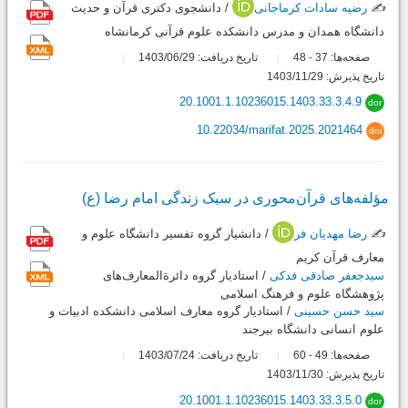
✍️
رضیه سادات کرماجانی
/ دانشجوی دکتری قرآن و حدیث
دانشگاه همدان و مدرس دانشکده علوم قرآنی کرمانشاه
صفحه‌ها:
37
48
تاریخ دریافت: 1403/06/29
-
تاریخ پذیرش: 1403/11/29
20.1001.1.10236015.1403.33.3.4.9
dor
10.22034/marifat.2025.2021464
doi
مؤلفه‌های قرآن‌محوری در سبک زندگی امام رضا (ع)
✍️
رضا مهدیان فر
/ دانشیار گروه تفسیر دانشگاه علوم و
معارف قرآن کریم
سیدجعفر صادقی فدکی
/ استادیار گروه دائرةالمعارف‌های
پژوهشگاه علوم و فرهنگ اسلامی
سید حسن حسینی
/ استادیار گروه معارف اسلامی دانشکده ادبیات و
علوم انسانی دانشگاه بیرجند
صفحه‌ها:
49
60
تاریخ دریافت: 1403/07/24
-
تاریخ پذیرش: 1403/11/30
20.1001.1.10236015.1403.33.3.5.0
dor