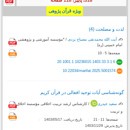
318، پاییز، 118 صفحه
ویژه قرآن پژوهی
لذت و مصلحت (4)
✍️
آیت الله محمدتقی مصباح یزدی
/ *مؤسسه آموزشی و پژوهشی
امام خمینی (ره)
صفحه‌ها:
5
10
-
20.1001.1.10236015.1403.33.3.1.6
dor
10.22034/marifat.2025.5001574
doi
گونه‌شناسی آیات توحید افعالی در قرآن کریم
✍️
سعید حیدری
/ کارشناس‌ ارشد تربیت اخلاقی مؤسسة اخلاق
و تربیت
صفحه‌ها:
11
21
تاریخ دریافت: 1403/05/17
-
تاریخ پذیرش: 1403/11/29