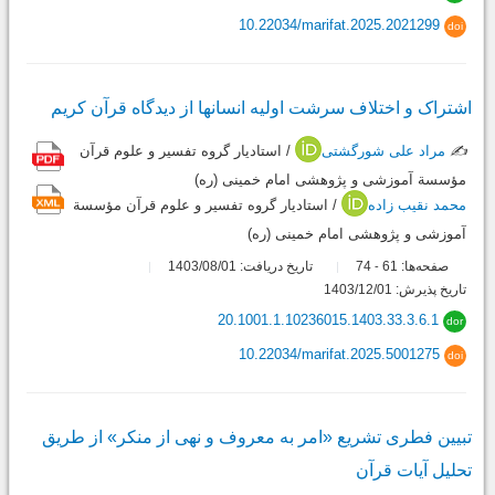
10.22034/marifat.2025.2021299
doi
اشتراک و اختلاف سرشت اولیه انسانها از دیدگاه قرآن کریم
✍️
مراد علی شورگشتی
/ استادیار گروه تفسیر و علوم قرآن
مؤسسة آموزشی و پژوهشی امام خمینی (ره)
محمد نقیب زاده
/ استادیار گروه تفسیر و علوم قرآن مؤسسة
آموزشی و پژوهشی امام خمینی (ره)
صفحه‌ها:
61
74
تاریخ دریافت: 1403/08/01
-
تاریخ پذیرش: 1403/12/01
20.1001.1.10236015.1403.33.3.6.1
dor
10.22034/marifat.2025.5001275
doi
تبیین فطری تشریع «امر به معروف و نهی از منکر» از طریق
تحلیل آیات قرآن