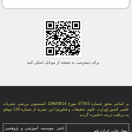
برای دسترسی به صفحه از موبایل اسکن کنید
بر اساس مجوز شماره 6776/3 مورخ 1386/08/14 كمیسیون بررسى نشریات
علمى كشور (وزارت علوم، تحقیقات و فناورى) این نشریه از شماره 118 موفق
به دریافت درجه «علمى» گردید.
ناشر: موسسه آموزشی و پژوهشی
محل چاپ: ایران، قم