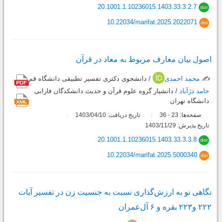
20.1001.1.10236015.1403.33.3.2.7
dor
10.22034/marifat.2025.2022071
doi
اصول بیان معارف مربوط به معاد در قرآن
✍️
محمد احمدی
/ دانشجوی دکتری تفسیر تطبیقی دانشگاه قم
حامد دژآباد
/ دانشیار گروه علوم قرآن و حدیث دانشکدگان فارابی
دانشگاه تهران
صفحه‌ها:
23
36
تاریخ دریافت: 1403/04/10
-
تاریخ پذیرش: 1403/11/29
20.1001.1.10236015.1403.33.3.3.8
dor
10.22034/marifat.2025.5000340
doi
نگاهی نو به ارزش‌گذاری نسبت به جنسیت زن در تفسیر آیات
۲۲۲ و۲۲۳ بقره و ۶ آل‌عمران