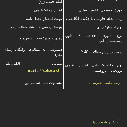
امام خمینی(ره)
حوزۀ تخصصی: علوم انسانی
اعتبار مجله: علمی
زبان مجله: فارسی با چكیده انگلیسی
نوبت انتشار: فصل نامه
نوع انتشار: چاپی
هزینۀ بررسی و انتشار مقاله: دارد
نوع داوری: حداقل 2 داور،
زمان داوری: سه تا شش‌ماه
دوسویه‌ناشناس
دسترسی به مقاله‌ها: رایگان (تمام
درصد پذیرش مقالات: 40%
متن)
نشانی الكترونیك:
نوع مقالات: قابل انتشار: علمی
ترویجی - پژوهشی
marifat@qabas.net
مشابهت ياب: سميم نور
رتبه علمی نشریه: ب
آرشیو شماره‌ها