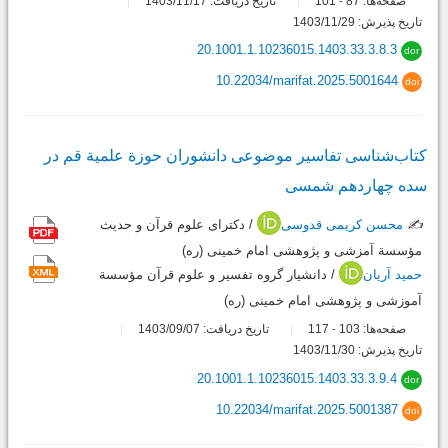
صفحه‌ها:
87
101
تاریخ دریافت: 1403/11/17
-
تاریخ پذیرش: 1403/11/29
20.1001.1.10236015.1403.33.3.8.3
dor
10.22034/marifat.2025.5001644
doi
کتاب‌شناسی تفاسیر موضوعی دانشوران حوزة علمیة قم در
سده چهاردهم شمسی
✍️
محسن کریمی قدوسی
/ دکترای علوم قرآن و حدیث
مؤسسة آمزشی و پژوهشی امام خمینی (ره)
حمید آریان
/ دانشیار گروه تفسیر و علوم قرآن مؤسسة
آموزشی و پژوهشی امام خمینی (ره)
صفحه‌ها:
103
117
تاریخ دریافت: 1403/09/07
-
تاریخ پذیرش: 1403/11/30
20.1001.1.10236015.1403.33.3.9.4
dor
10.22034/marifat.2025.5001387
doi