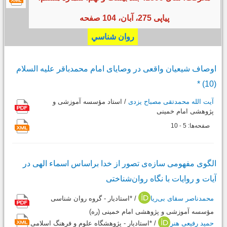
پیاپی 275، آبان، 104 صفحه
روان شناسي
اوصاف شیعیان واقعی در وصایای امام محمدباقر علیه السلام
(10) *
آیت الله محمدتقی مصباح یزدی
/ استاد مؤسسه آموزشی و
پژوهشی امام خمینی
صفحه‌ها:
5
10
-
الگوی مفهومی سازه‌ی تصور از خدا براساس اسماء الهی در
آیات و روایات با نگاه روان‌شناختی
محمدناصر سقای بی‌ریا
/ *استادیار - گروه روان شناسی
مؤسسه آموزشی و پژوهشی امام خمینی (ره)
حمید رفیعی هنر
/ *استادیار - پژوهشگاه علوم و فرهنگ اسلامی