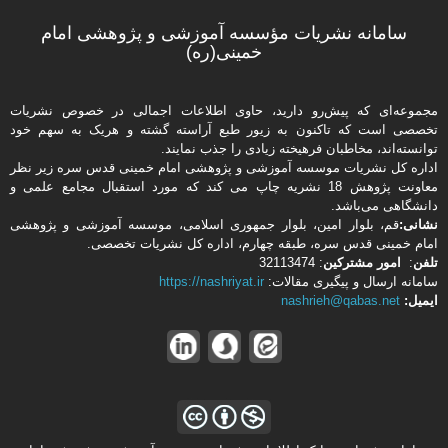
سامانه نشریات مؤسسه آموزشی و پژوهشی امام
خمینی(ره)
مجموعه‌ای که پیش‌رو دارید،‌ حاوی اطلاعات اجمالی در خصوص نشریات
تخصصی است که تاکنون به زیور طبع آراسته گشته و هریک به سهم خود
توانسته‌اند، مخاطبان فرهیخته‌ زیادی را جذب نمایند.
اداره كل نشریات موسسه آموزشی و پژوهشی امام خمینی قدس سره زیر نظر
معاونت پژوهش 18 نشریه چاپ می کند که مورد استقبال مجامع علمی و
دانشگاهی می‌باشد.
نشانی:
قم، بلوار امین، بلوار جمهوری اسلامی، موسسه آموزشی و پژوهشی
امام خمینی قدس سره، طبقه چهارم، اداره كل نشریات تخصصی.
تلفن
:
امور مشتركین
: 32113474
سامانه ارسال و پیگیری مقالات:
https://nashriyat.ir
ایمیل:
nashrieh@qabas.net