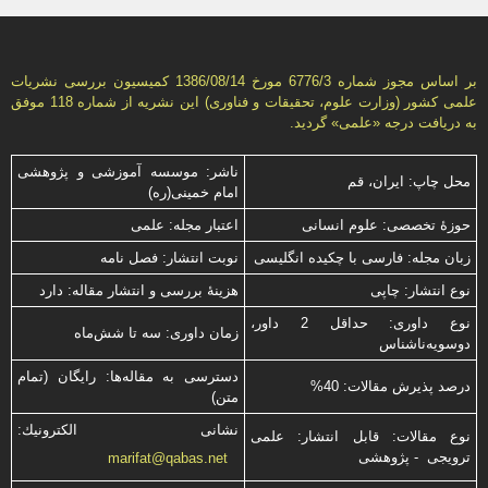
بر اساس مجوز شماره 6776/3 مورخ 1386/08/14 كمیسیون بررسى نشریات
علمى كشور (وزارت علوم، تحقیقات و فناورى) این نشریه از شماره 118 موفق
به دریافت درجه «علمى» گردید.
ناشر: موسسه آموزشی و پژوهشی
محل چاپ: ایران، قم
امام خمینی(ره)
حوزۀ تخصصی: علوم انسانی
اعتبار مجله: علمی
زبان مجله: فارسی با چكیده انگلیسی
نوبت انتشار: فصل نامه
نوع انتشار: چاپی
هزینۀ بررسی و انتشار مقاله: دارد
نوع داوری: حداقل 2 داور،
زمان داوری: سه تا شش‌ماه
دوسویه‌ناشناس
دسترسی به مقاله‌ها: رایگان (تمام
درصد پذیرش مقالات: 40%
متن)
نشانی الكترونیك:
نوع مقالات: قابل انتشار: علمی
ترویجی - پژوهشی
marifat@qabas.net