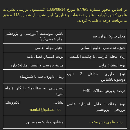
بر اساس مجوز شماره 6776/3 مورخ 1386/08/14 كمیسیون بررسى نشریات
علمى كشور (وزارت علوم، تحقیقات و فناورى) این نشریه از شماره 118 موفق
به دریافت درجه «علمى» گردید.
ناشر: موسسه آموزشی و پژوهشی
محل چاپ: ایران، قم
امام خمینی(ره)
حوزۀ تخصصی: علوم انسانی
اعتبار مجله: علمی
زبان مجله: فارسی با چكیده انگلیسی
نوبت انتشار: فصل نامه
نوع انتشار: چاپی
هزینۀ بررسی و انتشار مقاله: دارد
نوع داوری: حداقل 2 داور،
زمان داوری: سه تا شش‌ماه
دوسویه‌ناشناس
دسترسی به مقاله‌ها: رایگان (تمام
درصد پذیرش مقالات: 40%
متن)
نشانی الكترونیك:
نوع مقالات: قابل انتشار: علمی
ترویجی - پژوهشی
marifat@qabas.net
مشابهت ياب: سميم نور
رتبه علمی نشریه: ب