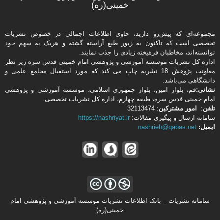
خمینی(ره)
مجموعه‌ای که پیش‌رو دارید،‌ حاوی اطلاعات اجمالی در خصوص نشریات
تخصصی است که تاکنون به زیور طبع آراسته گشته و هریک به سهم خود
توانسته‌اند، مخاطبان فرهیخته‌ زیادی را جذب نمایند.
اداره كل نشریات موسسه آموزشی و پژوهشی امام خمینی قدس سره زیر نظر
معاونت پژوهش 18 نشریه چاپ می کند که مورد استقبال مجامع علمی و
دانشگاهی می‌باشد.
نشانی:
قم، بلوار امین، بلوار جمهوری اسلامی، موسسه آموزشی و پژوهشی
امام خمینی قدس سره، طبقه چهارم، اداره كل نشریات تخصصی.
تلفن
:
امور مشتركین
: 32113474
سامانه ارسال و پیگیری مقالات:
https://nashriyat.ir
ایمیل:
nashrieh@qabas.net
سامانه نشریات _ بانک اطلاعات نشریات موسسه آموزشی و پژوهشی امام
خمینی(ره)