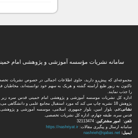
سامانه نشریات مؤسسه آموزشی و پژوهشی امام خمینی
مجموعه‌ای که پیش‌رو دارید،‌ حاوی اطلاعات اجمالی در خصوص نشریات تخ
تاکنون به زیور طبع آراسته گشته و هریک به سهم خود توانسته‌اند، مخاطبان فره
را جذب نمایند.
اداره كل نشریات موسسه آموزشی و پژوهشی امام خمینی قدس سره زیر ن
پژوهش 18 نشریه چاپ می کند که مورد استقبال مجامع علمی و دانشگاهی می‌باشد.
نشانی:
قم، بلوار امین، بلوار جمهوری اسلامی، موسسه آموزشی و پژوهشی 
قدس سره، طبقه چهارم، اداره كل نشریات تخصصی.
تلفن
:
امور مشتركین
: 32113474
سامانه ارسال و پیگیری مقالات:
https://nashriyat.ir
ایمیل:
nashrieh@qabas.net