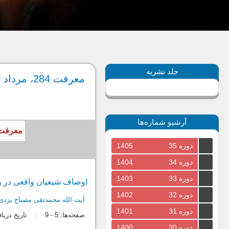
جلد نشریه
معرفت 284، مرداد 1400
آرشیو شماره‌ها
معرفت، سال 1400، جلد سی‌ام، شمار
دوره 35
1405
دوره 34
1404
دوره 33
1403
اوصاف شیعیان واقعی در وصای
دوره 32
1402
آیت الله محمدتقی مصباح یزدی
دوره 31
1401
صفحه‌ها:
5
-
9
تاریخ دریافت: /05
دوره 30
1400