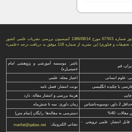
بر اساس مجوز شماره 6776/3 مورخ 1386/08/14 كمیسیون بررسى نشریات علمى كشور
(وزارت علوم، تحقیقات و فناورى) این نشریه از شماره 118 موفق به دریافت درجه «علمى»
ناشر: موسسه آموزشی و پژوهشی امام
یران، قم
خمینی(ره)
: علوم انسانی
اعتبار مجله: علمی
فارسی با چكیده انگلیسی
نوبت انتشار: فصل نامه
چاپی
هزینۀ بررسی و انتشار مقاله: دارد
 دوسویه‌ناشناس
زمان داوری: سه تا شش‌ماه
قالات: 40%
دسترسی به مقاله‌ها: رایگان (تمام متن)
 قابل انتشار: علمی ترویجی -
نشانی الكترونیك:
marifat@qabas.net