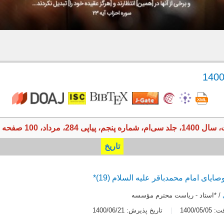
ه پنجم، پیاپی 284، مرداد، 100 صفحه
تاریخ
ای امام محمدباقر علیه السلام (19)*
/ *استاد - ریاست محترم مؤسسه
1400/05
تاریخ پذیرش: 1400/06/21