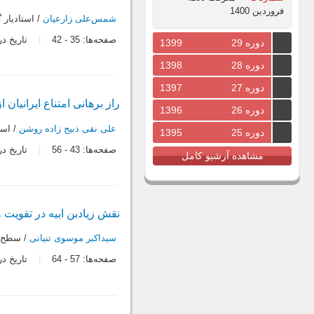
فروردین 1400
شمس‌علی زارعیان
/ استادیار 
صفحه‌ها:
35
-
42
تاریخ دریافت:
دوره 29
1399
دوره 28
1398
دوره 27
1397
راز برهانی امتناع ایرانیان 
دوره 26
1396
علی نقی ذبیح زاده روشن
/ است
دوره 25
1395
صفحه‌ها:
43
-
56
تاریخ دریافت:
مشاهده آرشیو کامل
نقش زیادبن ‌ابیه در تقویت 
سیداکبر موسوی تنیانی
/ سطح 3 تاریخ تشیع حوزه علمیه قم و دکتری شیعه شناسی دانشگاه ادیان و 
صفحه‌ها:
57
-
64
تاریخ دریافت: