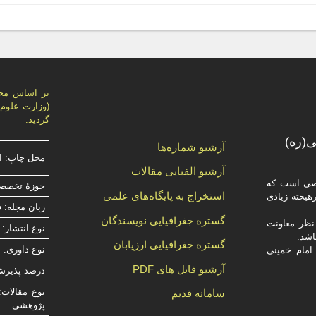
گردید.
(ره)
آرشیو شماره‌ها
محل چاپ: ا
آرشیو الفبایی مقالات
صصی است که
حوزۀ تخصصی
استخراج به پایگاه‌های علمی
یخته‌ زیادی
زبان مجله: 
گستره جغرافیایی نویسندگان
ظر معاونت
نوع انتشار: 
گستره جغرافیایی ارزیابان
نوع داوری: حداقل 2 داور،
امام خمینی
آرشیو فایل های PDF
درصد پذیرش م
نوع مقالات:
سامانه قدیم
پژوهشی