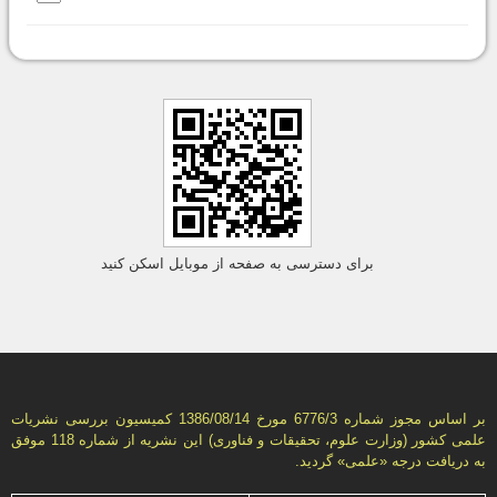
برای دسترسی به صفحه از موبایل اسکن کنید
بر اساس مجوز شماره 6776/3 مورخ 1386/08/14 كمیسیون بررسى نشریات
علمى كشور (وزارت علوم، تحقیقات و فناورى) این نشریه از شماره 118 موفق
به دریافت درجه «علمى» گردید.