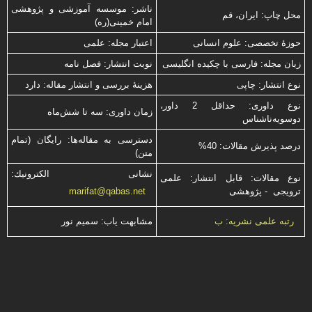
ناشر: موسسه آموزشی و پژوهشی
محل چاپ: ایران، قم
امام خمینی(ره)
حوزۀ تخصصی: علوم انسانی
اعتبار مجله: علمی
زبان مجله: فارسی با چكیده انگلیسی
نوبت انتشار: فصل نامه
نوع انتشار: چاپی
هزینۀ بررسی و انتشار مقاله: دارد
نوع داوری: حداقل 2 داور،
زمان داوری: سه تا شش‌ماه
دوسویه‌ناشناس
دسترسی به مقاله‌ها: رایگان (تمام
درصد پذیرش مقالات: 40%
متن)
نشانی الكترونیك:
نوع مقالات: قابل انتشار: علمی
ترویجی - پژوهشی
marifat@qabas.net
مشابهت ياب: سميم نور
رتبه علمی نشریه: ب