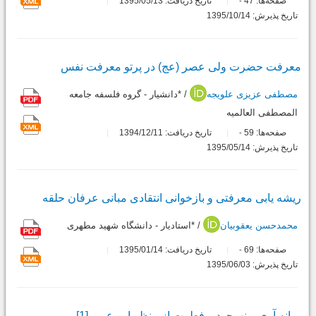
صفحه‌ها:
47
تاریخ دریافت: 1395/05/13
-
تاریخ پذیرش: 1395/10/14
معرفت حضرت ولى عصر (عج) در پرتو معرفت نفس
مصطفی عزیزی علویجه
/ *دانشیار - گروه فلسفه جامعه
المصطفی العالمیه
صفحه‌ها:
59
تاریخ دریافت: 1394/12/11
-
تاریخ پذیرش: 1395/05/14
ریشه یابى معرفتى و بازخوانى انتقادى مبانى عرفان حلقه
محمدحسن یعقوبیان
/ *استادیار - دانشگاه شهید مطهری
صفحه‌ها:
69
تاریخ دریافت: 1395/01/14
-
تاریخ پذیرش: 1395/06/03
میانه آرى و نهوجود و فطرت از منظر ابن عربى[1]