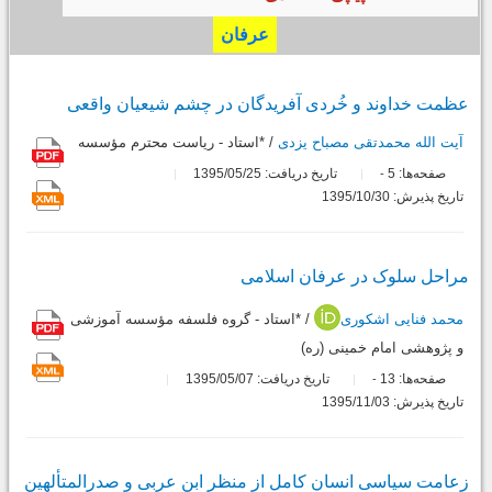
عرفان
عظمت خداوند و خُردى آفریدگان در چشم شیعیان واقعى
آیت الله محمدتقی مصباح یزدی
/ *استاد - ریاست محترم مؤسسه
صفحه‌ها:
5
تاریخ دریافت: 1395/05/25
-
تاریخ پذیرش: 1395/10/30
مراحل سلوک در عرفان اسلامى
محمد فنایی اشکوری
/ *استاد - گروه فلسفه مؤسسه آموزشی
و پژوهشی امام خمینی (ره)
صفحه‌ها:
13
تاریخ دریافت: 1395/05/07
-
تاریخ پذیرش: 1395/11/03
زعامت سیاسى انسان کامل از منظر ابن عربى و صدرالمتألهین