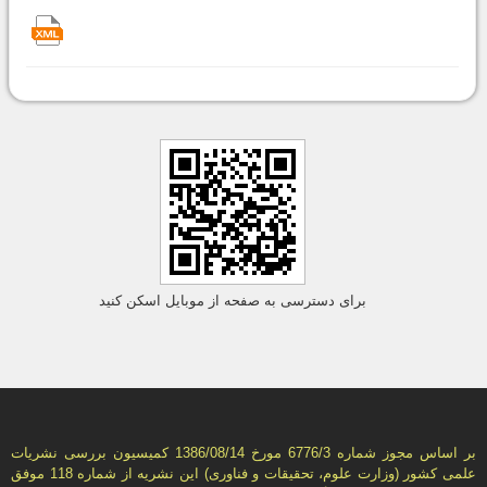
برای دسترسی به صفحه از موبایل اسکن کنید
بر اساس مجوز شماره 6776/3 مورخ 1386/08/14 كمیسیون بررسى نشریات
علمى كشور (وزارت علوم، تحقیقات و فناورى) این نشریه از شماره 118 موفق