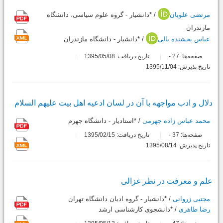
مرتضی علویان
/ *دانشیار - گروه علوم سیاسی، دانشگاه
مازندران
عباس بخشنده بالی
/ *دانشیار - دانشگاه مازندران
صفحه‌ها:
27
تاریخ دریافت: 1395/05/08
-
تاریخ پذیرش: 1395/11/04
دلال و ادب مواجهه با آن در لسان ادعیه اهل بیت علیهم السلام
محمد عباس زاده جهرمی
/ *استادیار - دانشگاه جهرم
صفحه‌ها:
37
تاریخ دریافت: 1395/02/15
-
تاریخ پذیرش: 1395/08/14
علم و معرفت در نظر غزالى
مجتبی زروانی
/ *دانشیار - گروه ادیان دانشگاه تهران
رضا طاهری
/ *دانشجوی کارشناسی ارشد