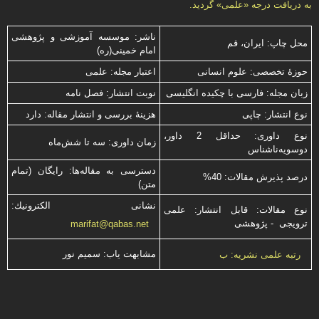
به دریافت درجه «علمى» گردید.
ناشر: موسسه آموزشی و پژوهشی
محل چاپ: ایران، قم
امام خمینی(ره)
حوزۀ تخصصی: علوم انسانی
اعتبار مجله: علمی
زبان مجله: فارسی با چكیده انگلیسی
نوبت انتشار: فصل نامه
نوع انتشار: چاپی
هزینۀ بررسی و انتشار مقاله: دارد
نوع داوری: حداقل 2 داور،
زمان داوری: سه تا شش‌ماه
دوسویه‌ناشناس
دسترسی به مقاله‌ها: رایگان (تمام
درصد پذیرش مقالات: 40%
متن)
نشانی الكترونیك:
نوع مقالات: قابل انتشار: علمی
ترویجی - پژوهشی
marifat@qabas.net
مشابهت ياب: سميم نور
رتبه علمی نشریه: ب