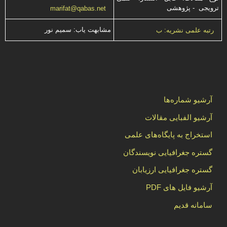
ترویجی - پژوهشی
marifat@qabas.net
مشابهت ياب: سميم نور
رتبه علمی نشریه: ب
آرشیو شماره‌ها
آرشیو الفبایی مقالات
استخراج به پایگاه‌های علمی
گستره جغرافیایی نویسندگان
گستره جغرافیایی ارزیابان
آرشیو فایل های PDF
سامانه قدیم