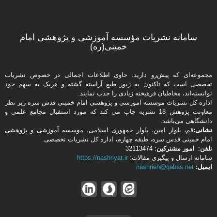
سامانه نشریات مؤسسه آموزشی و پژوهشی امام
خمینی(ره)
مجموعه‌ای که پیش‌رو دارید،‌ حاوی اطلاعات اجمالی در خصوص نشریات
تخصصی است که تاکنون به زیور طبع آراسته گشته و هریک به سهم خود
توانسته‌اند، مخاطبان فرهیخته‌ زیادی را جذب نمایند.
اداره كل نشریات موسسه آموزشی و پژوهشی امام خمینی قدس سره زیر نظر
معاونت پژوهش 18 نشریه چاپ می کند که مورد استقبال مجامع علمی و
دانشگاهی می‌باشد.
نشانی:
قم، بلوار امین، بلوار جمهوری اسلامی، موسسه آموزشی و پژوهشی
امام خمینی قدس سره، طبقه چهارم، اداره كل نشریات تخصصی.
تلفن
:
امور مشتركین
: 32113474
سامانه ارسال و پیگیری مقالات:
https://nashriyat.ir
ایمیل:
nashrieh@qabas.net