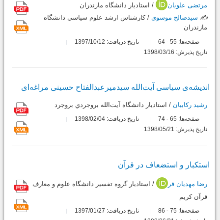
مرتضی علویان
/ استاديار دانشگاه مازندران
✍️
سیدصالح موسوی
/ كارشناس ارشد علوم سياسي دانشگاه
مازندران
صفحه‌ها:
55
64
تاریخ دریافت: 1397/10/12
-
تاریخ پذیرش: 1398/03/16
اندیشه‌ی سیاسی آیت‌الله سیدمیرعبدالفتاح حسینی مراغه‌ای
رشید رکابیان
/ استاديار دانشگاه آيت‌الله بروجردي بروجرد
صفحه‌ها:
65
74
تاریخ دریافت: 1398/02/04
-
تاریخ پذیرش: 1398/05/21
استکبار و استضعاف در قرآن
رضا مهدیان فر
/ استادیار گروه تفسير دانشگاه علوم و معارف
قرآن كريم
صفحه‌ها:
75
86
تاریخ دریافت: 1397/01/27
-