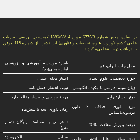
بر اساس مجوز شماره 6776/3 مورخ 1386/08/14 كمیسیون بررسى نشریات
علمى كشور (وزارت علوم، تحقیقات و فناورى) این نشریه از شماره 118 موفق
به دریافت درجه «علمى» گردید.
ناشر: موسسه آموزشی و پژوهشی
محل چاپ: ایران، قم
امام خمینی(ره)
حوزۀ تخصصی: علوم انسانی
اعتبار مجله: علمی
زبان مجله: فارسی با چكیده انگلیسی
نوبت انتشار: فصل نامه
نوع انتشار: چاپی
هزینۀ بررسی و انتشار مقاله: دارد
نوع داوری: حداقل 2 داور،
زمان داوری: سه تا شش‌ماه
دوسویه‌ناشناس
دسترسی به مقاله‌ها: رایگان (تمام
درصد پذیرش مقالات: 40%
متن)
نشانی الكترونیك:
نوع مقالات: قابل انتشار: علمی