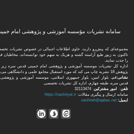
سامانه نشریات مؤسسه آموزشی و پژوهشی امام خمینی
مجموعه‌ای که پیش‌رو دارید،‌ حاوی اطلاعات اجمالی در خصوص نشریات تخ
تاکنون به زیور طبع آراسته گشته و هریک به سهم خود توانسته‌اند، مخاطبان فره
را جذب نمایند.
اداره كل نشریات موسسه آموزشی و پژوهشی امام خمینی قدس سره زیر ن
پژوهش 18 نشریه چاپ می کند که مورد استقبال مجامع علمی و دانشگاهی می‌باشد.
نشانی:
قم، بلوار امین، بلوار جمهوری اسلامی، موسسه آموزشی و پژوهشی 
قدس سره، طبقه چهارم، اداره كل نشریات تخصصی.
تلفن
:
امور مشتركین
: 32113474
سامانه ارسال و پیگیری مقالات:
https://nashriyat.ir
ایمیل:
nashrieh@qabas.net