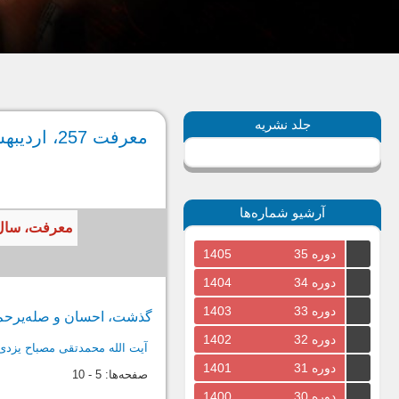
جلد نشریه
معرفت 257، اردیبهشت 1398
آرشیو شماره‌ها
معرفت، سال 1398، جلد بیست و هشتم، شماره دوم، پیاپی 257، اردیبهشت، 
دوره 35
1405
دوره 34
1404
دوره 33
1403
گذشت، احسان و صله‌یرحم
دوره 32
1402
آیت الله محمدتقی مصباح یزدی
دوره 31
1401
صفحه‌ها:
5
-
10
دوره 30
1400