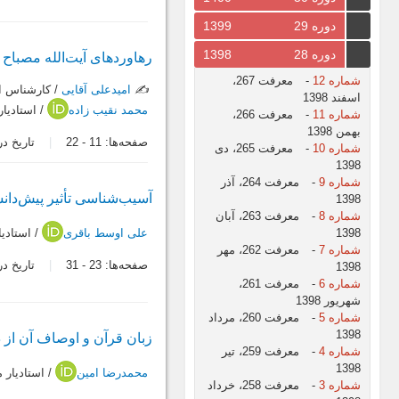
دوره 29
1399
دوره 28
1398
رهاوردهای آیت‌الله مصباح 
شماره 12
-
معرفت 267،
✍️
امیدعلی آقایی
/ كارشناس ا
اسفند 1398
محمد نقیب زاده
/ استاديا
شماره 11
-
معرفت 266،
بهمن 1398
صفحه‌ها:
11
-
22
تاریخ دریافت:
شماره 10
-
معرفت 265، دی
1398
شماره 9
-
معرفت 264، آذر
آسیب‌شناسی تأثیر پیش‌دانس
1398
شماره 8
-
معرفت 263، آبان
1398
علی اوسط باقری
/ استادي
شماره 7
-
معرفت 262، مهر
صفحه‌ها:
23
-
31
تاریخ دریافت:
1398
شماره 6
-
معرفت 261،
شهریور 1398
شماره 5
-
معرفت 260، مرداد
1398
زبان قرآن و اوصاف آن از د
شماره 4
-
معرفت 259، تیر
1398
محمدرضا امین
/ استادیار
شماره 3
-
معرفت 258، خرداد