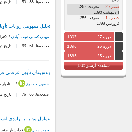
1398
صفحه‌ها:
33
-
50
تاریخ دریافت:
شماره 2
-
معرفت 257،
اردیبهشت 1398
شماره 1
-
معرفت 256،
فروردین 1398
تحلیل مفهومی روایات تأویل
دوره 27
1397
مهدی کمانی نجف آبادی
/ دکترا
صفحه‌ها:
51
-
63
تاریخ دریافت:
دوره 26
1396
دوره 25
1395
مشاهده آرشیو کامل
روش‌های تأویل عرفانی قر
حسین مظفری
/ استاديار
صفحه‌ها:
65
-
76
تاریخ دریافت:
عوامل مؤثر بر اراده‌ی انس
حمید آریان
/ دانشيار مؤس