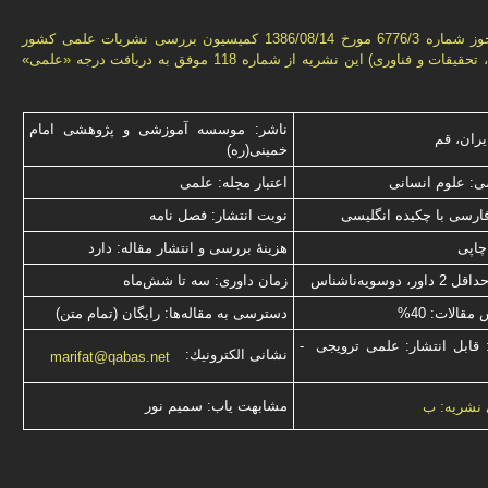
بر اساس مجوز شماره 6776/3 مورخ 1386/08/14 كمیسیون بررسى نشریات علمى كشور
(وزارت علوم، تحقیقات و فناورى) این نشریه از شماره 118 موفق به دریافت درجه «علمى»
ناشر: موسسه آموزشی و پژوهشی امام
یران، قم
خمینی(ره)
: علوم انسانی
اعتبار مجله: علمی
فارسی با چكیده انگلیسی
نوبت انتشار: فصل نامه
چاپی
هزینۀ بررسی و انتشار مقاله: دارد
 دوسویه‌ناشناس
زمان داوری: سه تا شش‌ماه
قالات: 40%
دسترسی به مقاله‌ها: رایگان (تمام متن)
 قابل انتشار: علمی ترویجی -
نشانی الكترونیك:
marifat@qabas.net
مشابهت ياب: سميم نور
 نشریه: ب