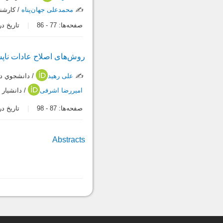
✍️
محمدعلی جهان‌پناه
/ كارشن
صفحه‌ها:
77
-
86
تاریخ دریافت:
روش‌های اصلاح عادات ناپس
✍️
علی رهید
/ دانشجوي دك
امیررضا اشرفی
/ دانشیار
صفحه‌ها:
87
-
98
تاریخ دریافت:
Abstracts