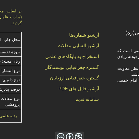
گردید.
(ره)
آرشیو شماره‌ها
محل چاپ: ا
آرشیو الفبایی مقالات
صصی است که
حوزۀ تخصصی
استخراج به پایگاه‌های علمی
یخته‌ زیادی
زبان مجله: 
گستره جغرافیایی نویسندگان
ظر معاونت
نوع انتشار: 
گستره جغرافیایی ارزیابان
نوع داوری: حداقل 2 داور،
امام خمینی
آرشیو فایل های PDF
درصد پذیرش م
نوع مقالات:
سامانه قدیم
پژوهشی
رتبه علمی