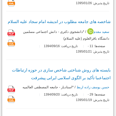
تاریخ پذیرش: 1395/01/26
شاخصه هاى جامعه مطلوب در اندیشه امام سجاد علیه السلام
سعید مقدم
/ *دانشجوی دکتری - دانش اجتماعی مسلمین
دانشگاه باقرالعلوم (علیه السلام)
صفحه‌ها:
11
تاریخ دریافت: 1394/09/16
-
تاریخ پذیرش: 1395/01/21
بایسته هاى روش شناختى شاخص سازى در حوزه ارتباطات
اجتماعىبا تأکید بر الگوى اسلامى ایرانى پیشرفت
حسن یوسف زاده اربط
/ *استادیار - جامعه المصطفی العالمیه
صفحه‌ها:
29
تاریخ دریافت: 1394/09/20
-
تاریخ پذیرش: 1395/01/19