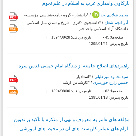
بازکاوى وامدارى غرب به اسلام در علم نجوم
محمد فولادی وندا
/ *دانشیار - گروه جامعه‌شناسی مؤسسه-
آذر انجم شعاع
/ *دانشجوی دکتری - تاریخ و تمدن ملل اسلامی
دانشگاه آزاد اسلامی واحد قم
صفحه‌ها:
45
تاریخ دریافت: 1394/08/28
-
تاریخ پذیرش: 1395/01/21
راهبردهاى اصلاح جامعه از دیدگاه امام خمینى قدس سره
سیدمحمود میرخلیلی
/ *استادیار
حسین زارع خورمیزی
/ *کارشناس ارشد
صفحه‌ها:
63
تاریخ دریافت: 1394/08/06
-
تاریخ پذیرش: 1395/01/18
مؤلفه هاى «امر به معروف و نهى از منکر» با تأکید بر تدوین
الزام هاى عملىو کاربست هاى آن در محیط هاى آموزشى