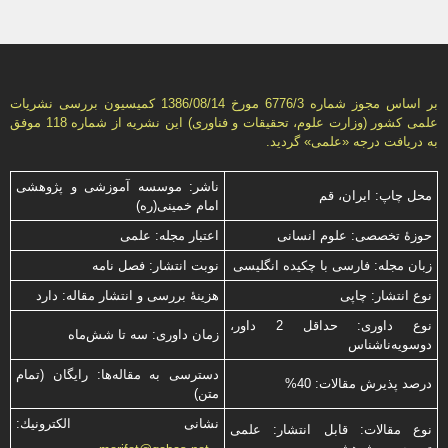
بر اساس مجوز شماره 6776/3 مورخ 1386/08/14 كمیسیون بررسى نشریات
علمى كشور (وزارت علوم، تحقیقات و فناورى) این نشریه از شماره 118 موفق
به دریافت درجه «علمى» گردید.
ناشر: موسسه آموزشی و پژوهشی
محل چاپ: ایران، قم
امام خمینی(ره)
حوزۀ تخصصی: علوم انسانی
اعتبار مجله: علمی
زبان مجله: فارسی با چكیده انگلیسی
نوبت انتشار: فصل نامه
نوع انتشار: چاپی
هزینۀ بررسی و انتشار مقاله: دارد
نوع داوری: حداقل 2 داور،
زمان داوری: سه تا شش‌ماه
دوسویه‌ناشناس
دسترسی به مقاله‌ها: رایگان (تمام
درصد پذیرش مقالات: 40%
متن)
نشانی الكترونیك:
نوع مقالات: قابل انتشار: علمی