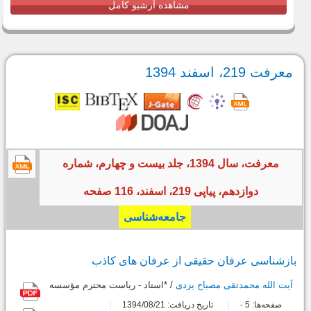
مشاهده آرشیو کامل
معرفت 219، اسفند 1394
معرفت، سال 1394، جلد بیست و چهارم، شماره
دوازدهم، پیاپی 219، اسفند، 116 صفحه
جامعه‌شناسی
بازشناسى عرفان حقیقى از عرفان هاى کاذب
آیت الله محمدتقی مصباح یزدی
/ *استاد - ریاست محترم مؤسسه
صفحه‌ها:
5
تاریخ دریافت: 1394/08/21
-