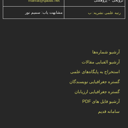
ترویجی - پژوهشی
marifat@qabas.net
مشابهت ياب: سميم نور
رتبه علمی نشریه: ب
آرشیو شماره‌ها
آرشیو الفبایی مقالات
استخراج به پایگاه‌های علمی
گستره جغرافیایی نویسندگان
گستره جغرافیایی ارزیابان
آرشیو فایل های PDF
سامانه قدیم