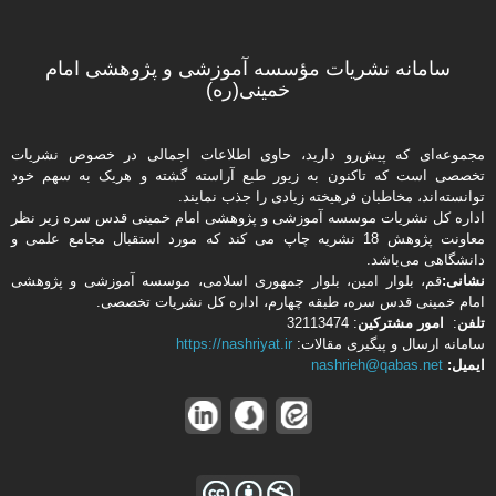
سامانه نشریات مؤسسه آموزشی و پژوهشی امام
خمینی(ره)
مجموعه‌ای که پیش‌رو دارید،‌ حاوی اطلاعات اجمالی در خصوص نشریات
تخصصی است که تاکنون به زیور طبع آراسته گشته و هریک به سهم خود
توانسته‌اند، مخاطبان فرهیخته‌ زیادی را جذب نمایند.
اداره كل نشریات موسسه آموزشی و پژوهشی امام خمینی قدس سره زیر نظر
معاونت پژوهش 18 نشریه چاپ می کند که مورد استقبال مجامع علمی و
دانشگاهی می‌باشد.
نشانی:
قم، بلوار امین، بلوار جمهوری اسلامی، موسسه آموزشی و پژوهشی
امام خمینی قدس سره، طبقه چهارم، اداره كل نشریات تخصصی.
تلفن
:
امور مشتركین
: 32113474
سامانه ارسال و پیگیری مقالات:
https://nashriyat.ir
ایمیل:
nashrieh@qabas.net