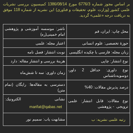
بر اساس مجوز شماره 6776/3 مورخ 1386/08/14 كمیسیون بررسى نشریات
علمى كشور (وزارت علوم، تحقیقات و فناورى) این نشریه از شماره 118 موفق
به دریافت درجه «علمى» گردید.
ناشر: موسسه آموزشی و پژوهشی
محل چاپ: ایران، قم
امام خمینی(ره)
حوزۀ تخصصی: علوم انسانی
اعتبار مجله: علمی
زبان مجله: فارسی با چكیده انگلیسی
نوبت انتشار: فصل نامه
نوع انتشار: چاپی
هزینۀ بررسی و انتشار مقاله: دارد
نوع داوری: حداقل 2 داور،
زمان داوری: سه تا شش‌ماه
دوسویه‌ناشناس
دسترسی به مقاله‌ها: رایگان (تمام
درصد پذیرش مقالات: 40%
متن)
نشانی الكترونیك:
نوع مقالات: قابل انتشار: علمی
ترویجی - پژوهشی
marifat@qabas.net
مشابهت ياب: سميم نور
رتبه علمی نشریه: ب