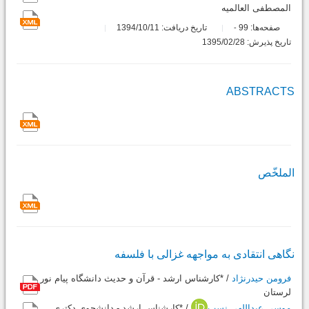
المصطفی العالمیه
صفحه‌ها:
99
تاریخ دریافت: 1394/10/11
-
تاریخ پذیرش: 1395/02/28
ABSTRACTS
الملخّص
نگاهى انتقادى به مواجهه غزالى با فلسفه
فرومن حیدرنژاد
/ *کارشناس ارشد - قرآن و حدیث دانشگاه پیام نور
لرستان
موسی عبداللهی نسب
/ *کارشناس ارشد - دانشجوی دکتری