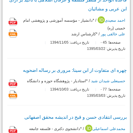
ابن عربى و مشائیان
احمد سعیدی
/ *دانشیار - مؤسسه آموزشی و پژوهشی امام
خمینی (ره)
علی خالقی پور
/ *کارشناس ارشد
صفحه‌ها:
45
تاریخ دریافت: 1394/11/05
-
تاریخ پذیرش: 1395/03/22
چهره اى متفاوت از ابن سینا: مرورى بر رساله اضحویه
حسینعلی شیدان شید
/ *استادیار - پژوهشگاه حوزه و دانشگاه
صفحه‌ها:
77
تاریخ دریافت: 1394/10/03
-
تاریخ پذیرش: 1395/03/03
بررسى انتقادى حسن و قبح در اندیشه محقق اصفهانى
محمدعلی اسماعیلی
/ *دانشجوی دکتری - فلسفه جامعه