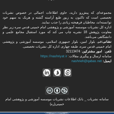
مجموعه‌ای که پیش‌رو دارید،‌ حاوی اطلاعات اجمالی در خصوص نشریات
تخصصی است که تاکنون به زیور طبع آراسته گشته و هریک به سهم خود
توانسته‌اند، مخاطبان فرهیخته‌ زیادی را جذب نمایند.
اداره كل نشریات موسسه آموزشی و پژوهشی امام خمینی قدس سره زیر نظر
معاونت پژوهش 18 نشریه چاپ می کند که مورد استقبال مجامع علمی و
دانشگاهی می‌باشد.
نشانی:
قم، بلوار امین، بلوار جمهوری اسلامی، موسسه آموزشی و پژوهشی
امام خمینی قدس سره، طبقه چهارم، اداره كل نشریات تخصصی.
تلفن
:
امور مشتركین
: 32113474
سامانه ارسال و پیگیری مقالات:
https://nashriyat.ir
ایمیل:
nashrieh@qabas.net
سامانه نشریات _ بانک اطلاعات نشریات موسسه آموزشی و پژوهشی امام
خمینی(ره)